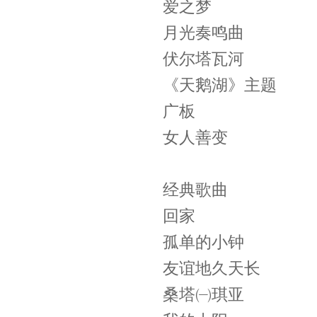
爱之梦
月光奏鸣曲
伏尔塔瓦河
《天鹅湖》主题
广板
女人善变
经典歌曲
回家
孤单的小钟
友谊地久天长
桑塔㈠琪亚