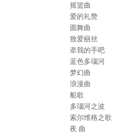
摇篮曲
爱的礼赞
圆舞曲
致爱丽丝
牵我的手吧
蓝色多瑙河
梦幻曲
浪漫曲
船歌
多瑙河之波
索尔维格之歌
夜 曲