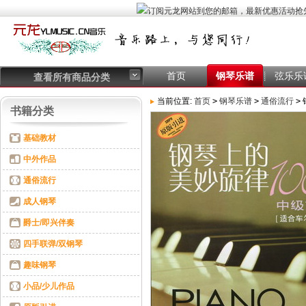
首页
钢琴乐谱
弦乐乐
查看所有商品分类
当前位置:
首页
>
钢琴乐谱
>
通俗流行
>
书籍分类
基础教材
中外作品
通俗流行
成人钢琴
爵士/即兴伴奏
四手联弹/双钢琴
趣味钢琴
小品/少儿作品