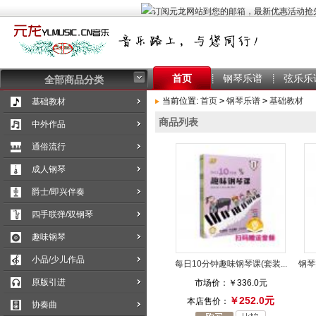
首页
钢琴乐谱
弦乐乐
全部商品分类
当前位置:
首页
>
钢琴乐谱
>
基础教材
基础教材
商品列表
中外作品
通俗流行
成人钢琴
爵士/即兴伴奏
四手联弹/双钢琴
趣味钢琴
小品/少儿作品
每日10分钟趣味钢琴课(套装...
钢琴
原版引进
市场价：
￥336.0元
￥252.0元
本店售价：
协奏曲