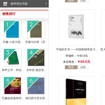
钢琴理论书籍
销售排行
巴赫 六首大提...
作曲与分析（音...
手指的艺术——外国新钢琴练习...
意大
市场价：
￥92.0元
￥69.0元
本店售价：
和声之学－和弦...
卓菲亚·丽莎音...
巴赫创意曲研究...
现代西方音乐哲...