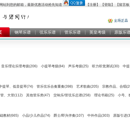
【注册】
【登陆】
【留言板
页
钢琴乐谱
弦乐乐谱
管乐乐谱
英皇考级
原版乐
音乐理论乐理考级(206)
小提琴考级(84)
声乐考级(25)
听力听觉测试(30)
中提
中提琴、低音提琴(74)
管乐弦乐合奏重奏(398)
艺术歌曲(205)
宗教作品、合唱(20
、大管(112)
其他管乐类(47)
交响乐/管弦乐总谱(258)
理论书籍(25)
小号、
础教材(665)
小品/少儿作品(74)
爵士/即兴伴奏(107)
中外作品(303)
原版引进(3