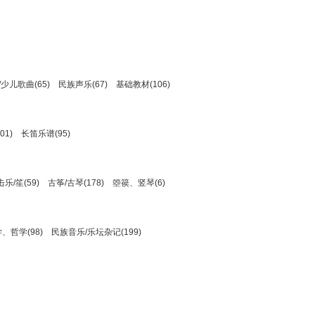
少儿歌曲(65)
民族声乐(67)
基础教材(106)
01)
长笛乐谱(95)
乐/笙(59)
古筝/古琴(178)
箜篌、竖琴(6)
、哲学(98)
民族音乐/乐坛杂记(199)