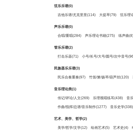
弦乐乐谱(0)
吉他乐谱/尤克里里(114)
大提琴(79)
弦乐理论
声乐乐谱(0)
合唱/重唱(284)
声乐理论书籍(275)
练声曲(8
管乐乐谱(2)
打击乐器(71)
小号/长号/大号/圆号/次中音号(96
民族器乐乐谱(3)
民乐合奏重奏(97)
竹笛/箫/扬琴/葫芦丝(120)
音乐理论类(1)
传记/评论/人文(269)
乐理视唱练耳(438)
音乐
作曲/指挥/总谱/音乐制作(1277)
音乐史学(338)
艺术、美学、哲学(2)
美学/哲学/文学(12)
绘画艺术(5)
艺术史(4)