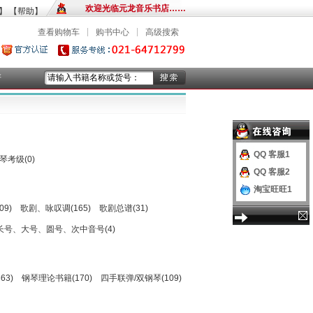
欢迎光临元龙音乐书店……
】
【帮助】
|
|
查看购物车
购书中心
高级搜索
谱
QQ 客服1
琴考级(0)
QQ 客服2
淘宝旺旺1
9)
歌剧、咏叹调(165)
歌剧总谱(31)
长号、大号、圆号、次中音号(4)
63)
钢琴理论书籍(170)
四手联弹/双钢琴(109)