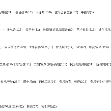
书籍(31)
低音提琴(12)
小提琴(359)
弦乐合奏重奏(82)
中提琴(39)
)
中外作品(115)
音乐剧(41)
歌剧/咏叹调/清唱剧(80)
艺术歌曲(213)
通俗流行/
)
管乐理论书籍(9)
管乐合奏/重奏(61)
萨克斯管(84)
竖笛(2)
单簧/双簧/大管(1
琵琶/柳琴/木琴/三弦(71)
二胡/板胡/京胡/高胡(165)
民乐理论书籍(31)
阮/唢呐/打击
欣赏/评论(254)
爵士乐(0)
词典工具(76)
音乐教育、管理(322)
音乐美学/心理学
电影/戏曲/戏剧(52)
舞蹈(57)
哲学评论(2)