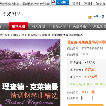
【注册】
【登陆】
【留言板
页
钢琴乐谱
弦乐乐谱
管乐乐谱
英皇考级
原版乐
置:
首页
>
钢琴乐谱
>
通俗流行
>
理查德•克莱德曼情调钢琴曲精选
理查德•克莱德曼情调钢琴
商品货号：9787539636528
商品库存：10 本
市场价格：
￥22.0元
￥17.6元
本店售价：
￥17.6元
注册用户：
购买此商品可使用：88000 
￥17.6元
商品总价：
购买数量：