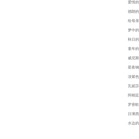
爱情的
德朗的
给母亲
梦中的
秋日的
童年的
威尼斯
星夜钢
淡紫色
瓦妮莎
阿根廷
罗密欧
日薄西
水边的