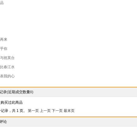
品
再来
乎你
与祝英台
比春江水
表我的心
记录(近期成交数量
0
)
人购买过此商品
个记录，共 1 页。
第一页
上一页
下一页
最末页
评论