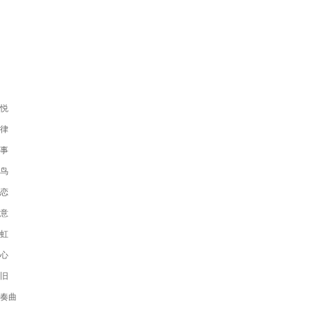
悦
律
事
鸟
恋
意
虹
心
旧
奏曲