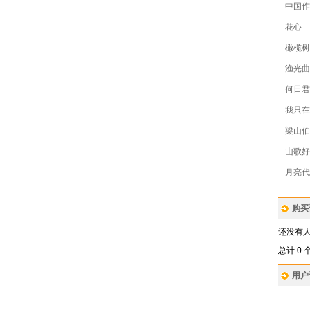
中国作
花心
橄榄树
渔光曲
何日君
我只在
梁山伯
山歌好
月亮代
购买
还没有
总计 0 
用户