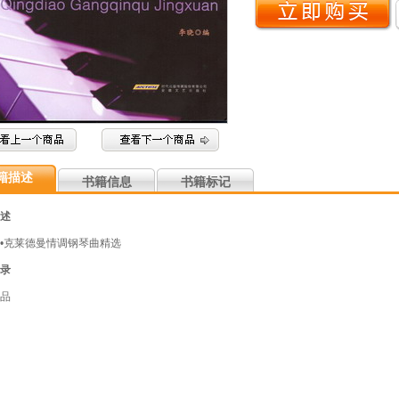
籍描述
书籍信息
书籍标记
述
•克莱德曼情调钢琴曲精选
录
品