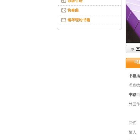
原版引进
协奏曲
钢琴理论书籍
书
书籍描
理查德
书籍目
外国作
回忆
情人