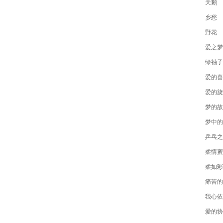
天鹅
乡愁
野花
爱之梦
绿袖子
爱的喜
爱的旋
梦的故
梦中的
乒乓之
柔情蜜
柔如彩
痛苦的
我心依
爱的协