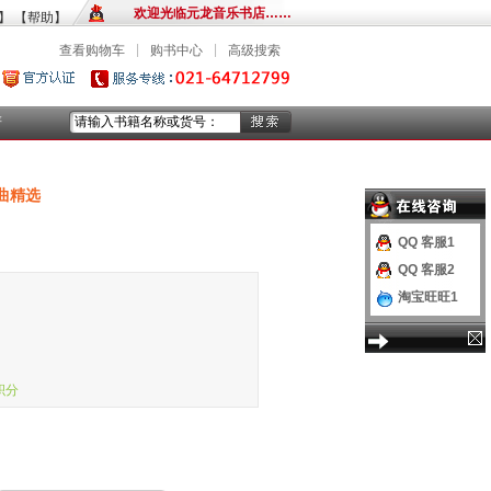
欢迎光临元龙音乐书店……
】
【帮助】
|
|
查看购物车
购书中心
高级搜索
谱
曲精选
QQ 客服1
QQ 客服2
淘宝旺旺1
积分