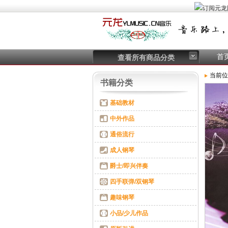
首
查看所有商品分类
当前位
书籍分类
基础教材
中外作品
通俗流行
成人钢琴
爵士/即兴伴奏
四手联弹/双钢琴
趣味钢琴
小品/少儿作品