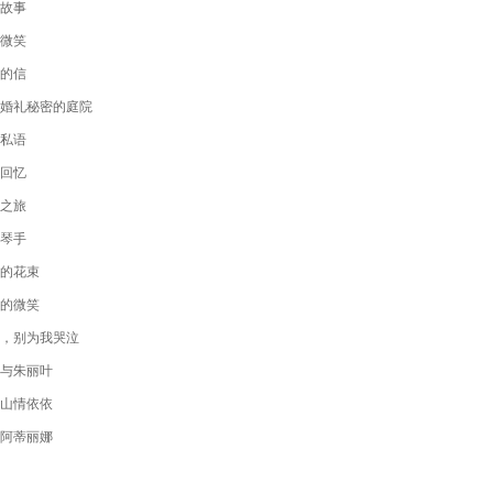
故事
微笑
的信
婚礼秘密的庭院
私语
回忆
之旅
琴手
的花束
的微笑
，别为我哭泣
与朱丽叶
山情依依
阿蒂丽娜