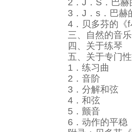
2．J．S．巴
3．J．s．巴
4．贝多芬的《f
三、自然的音乐
四、关于练琴
五、关于专门性
1．练习曲
2．音阶
3．分解和弦
4．和弦
5．颤音
6．动作的平稳