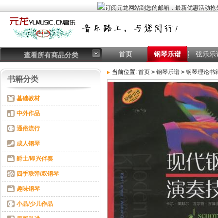
首页
钢琴乐谱
弦乐乐
查看所有商品分类
当前位置:
首页
>
钢琴乐谱
>
钢琴理论书
书籍分类
基础教材
中外作品
通俗流行
成人钢琴
爵士/即兴伴奏
四手联弹/双钢琴
趣味钢琴
小品/少儿作品