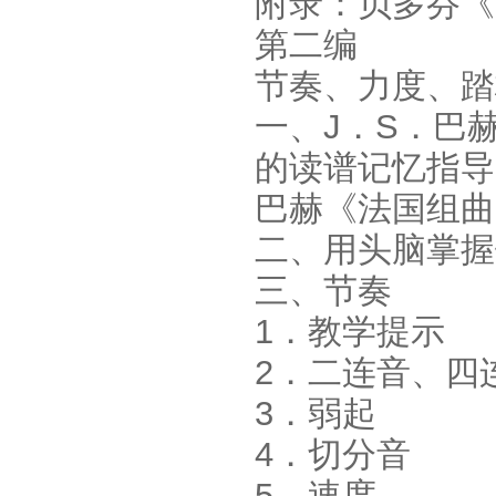
附录：贝多芬《
第二编
节奏、力度、踏
一、J．S．巴
的读谱记忆指导
巴赫《法国组曲
二、用头脑掌握
三、节奏
1．教学提示
2．二连音、四
3．弱起
4．切分音
5．速度