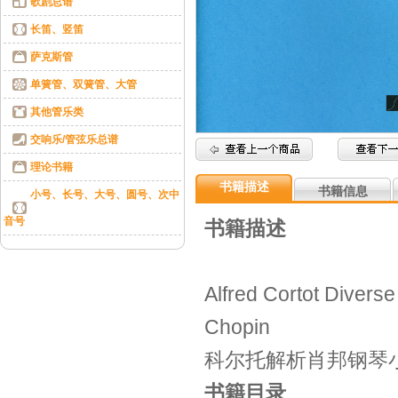
歌剧总谱
长笛、竖笛
萨克斯管
单簧管、双簧管、大管
其他管乐类
交响乐/管弦乐总谱
理论书籍
书籍描述
书籍信息
小号、长号、大号、圆号、次中
音号
书籍描述
Alfred Cortot Diverse
Chopin
科尔托解析肖邦钢琴
书籍目录