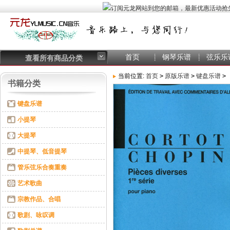
首页
钢琴乐谱
弦乐乐
查看所有商品分类
当前位置:
首页
>
原版乐谱
>
键盘乐谱
>
书籍分类
键盘乐谱
小提琴
大提琴
中提琴、低音提琴
管乐弦乐合奏重奏
艺术歌曲
宗教作品、合唱
歌剧、咏叹调