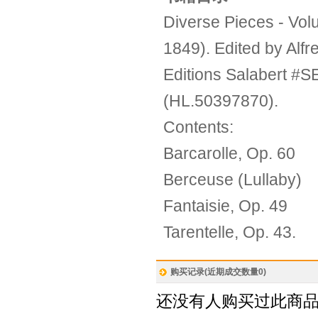
Diverse Pieces - Vol
1849). Edited by Alfr
Editions Salabert #S
(HL.50397870).
Contents:
Barcarolle, Op. 60
Berceuse (Lullaby)
Fantaisie, Op. 49
Tarentelle, Op. 43.
购买记录(近期成交数量
0
)
还没有人购买过此商