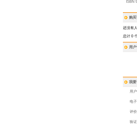
ISBN 9
购买
还没有
总计 0 
用户
我要
用户
电子
评价
验证