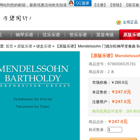
【注册】
【登陆】
【留言板
页
钢琴乐谱
弦乐乐谱
管乐乐谱
英皇考级
原版乐
置:
首页
>
原版乐谱
>
键盘乐谱
>
【原版乐谱】Mendelssohn 门德尔松钢琴变奏曲 BA 
【原版乐谱】Mendelsso
商品货号：9790006535781
商品库存：2 本
市场价格：
￥260.0元
￥247.0元
本店售价：
￥247.0元
注册用户：
购买此商品可使用：200 积
￥247.0元
商品总价：
购买数量：