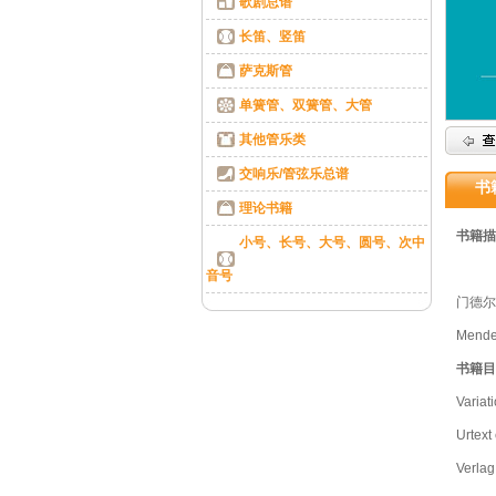
歌剧总谱
长笛、竖笛
萨克斯管
单簧管、双簧管、大管
其他管乐类
交响乐/管弦乐总谱
书
理论书籍
书籍描
小号、长号、大号、圆号、次中
音号
门德尔
Mendel
书籍目
Variat
Urtext
Verlag