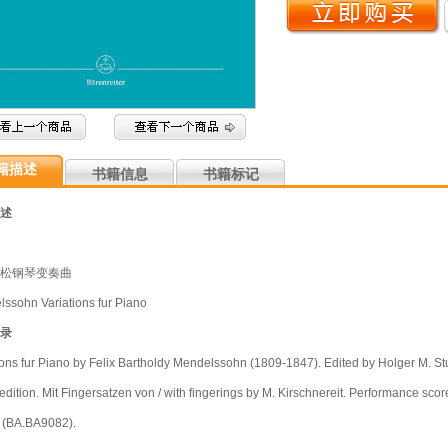
籍描述
书籍信息
书籍标记
述
松钢琴变奏曲
ssohn Variations fur Piano
录
ions fur Piano by Felix Bartholdy Mendelssohn (1809-1847). Edited by Holger M. St
 edition. Mit Fingersatzen von / with fingerings by M. Kirschnereit. Performance sco
 (BA.BA9082).