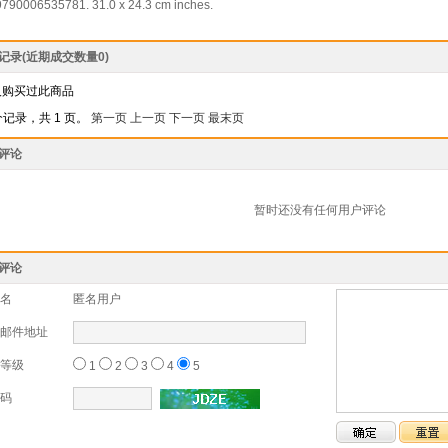
790006535781. 31.0 x 24.3 cm inches.
记录(近期成交数量
0
)
人购买过此商品
个记录，共 1 页。
第一页
上一页
下一页
最末页
评论
暂时还没有任何用户评论
评论
名
匿名用户
邮件地址
等级
1
2
3
4
5
码