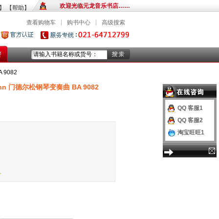
欢迎光临元龙音乐书店……
】
【帮助】
|
|
查看购物车
购书中心
高级搜索
谱
9082
hn 门德尔松钢琴变奏曲 BA 9082
QQ 客服1
QQ 客服2
淘宝旺旺1
分