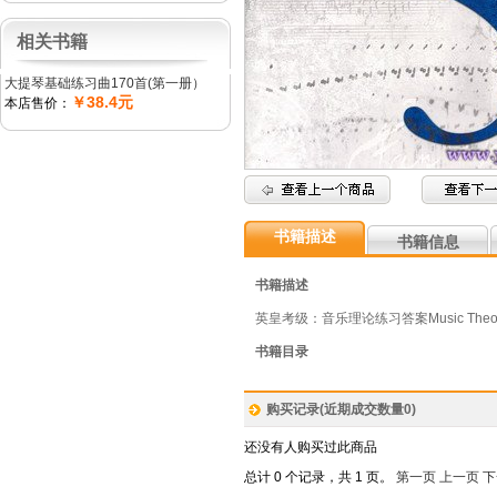
相关书籍
大提琴基础练习曲170首(第一册）
￥38.4元
本店售价：
书籍描述
书籍信息
书籍描述
英皇考级：音乐理论练习答案Music Theory i
书籍目录
购买记录(近期成交数量
0
)
还没有人购买过此商品
总计 0 个记录，共 1 页。
第一页
上一页
下