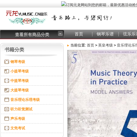
首页
钢琴乐谱
弦乐乐
查看所有商品分类
当前位置:
首页
>
英皇考级
>
音乐理论乐
书籍分类
版）
钢琴考级
小提琴考级
中提琴考级
大提琴考级
音乐理论乐理考级
听力听觉测试
声乐考级
文凭考试