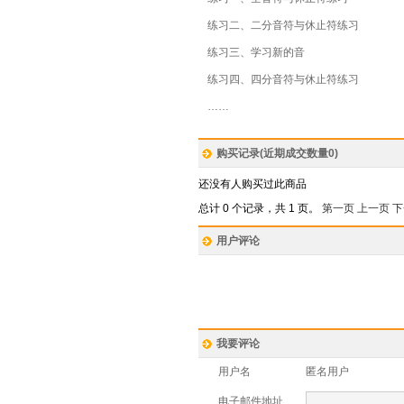
练习二、二分音符与休止符练习
练习三、学习新的音
练习四、四分音符与休止符练习
……
购买记录(近期成交数量
0
)
还没有人购买过此商品
总计 0 个记录，共 1 页。
第一页
上一页
下
用户评论
我要评论
用户名
匿名用户
电子邮件地址