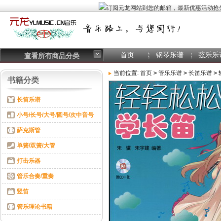
首页
钢琴乐谱
弦乐乐
查看所有商品分类
当前位置:
首页
>
管乐乐谱
>
长笛乐谱
>
书籍分类
长笛乐谱
小号/长号/大号/圆号/次中音号
萨克斯管
单簧/双簧/大管
打击乐器
管乐合奏/重奏
竖笛
管乐理论书籍