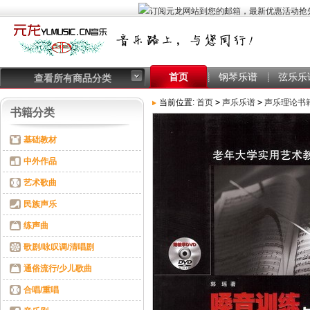
首页
钢琴乐谱
弦乐乐
查看所有商品分类
当前位置:
首页
>
声乐乐谱
>
声乐理论书
书籍分类
基础教材
中外作品
艺术歌曲
民族声乐
练声曲
歌剧/咏叹调/清唱剧
通俗流行/少儿歌曲
合唱/重唱