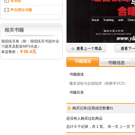
音乐剧
声乐理论书籍
相关书籍
视唱练耳卷（附：视唱练耳书面作业
习题库及配套MP3光盘）
￥30.4元
本店售价：
书籍描述
书籍信息
书籍描述
嗓音训练与合唱指挥（附教学VCD）
书籍目录
购买记录(近期成交数量
0
)
还没有人购买过此商品
总计 0 个记录，共 1 页。
第一页
上一页
下